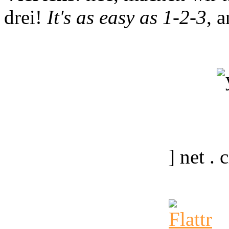
drei!
It's as easy as 1-2-3
, 
] net .