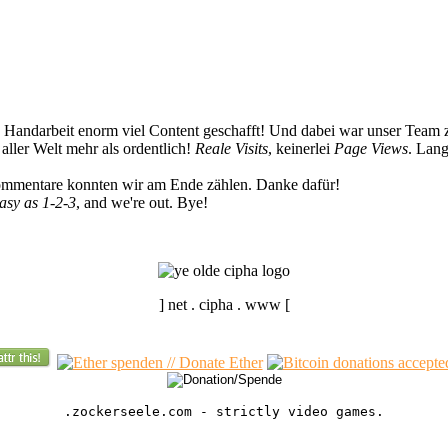
n Handarbeit enorm viel Content geschafft! Und dabei war unser Team z
ller Welt mehr als ordentlich!
Reale Visits
, keinerlei
Page Views
. Lang
Kommentare konnten wir am Ende zählen. Danke dafür!
easy as 1-2-3
, and we're out. Bye!
] net . cipha . www [
.zockerseele.com - strictly video games.