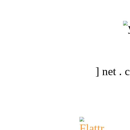
] net .