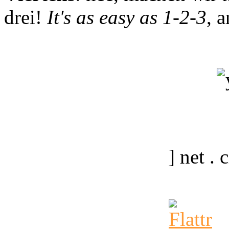
drei!
It's as easy as 1-2-3
, 
] net .