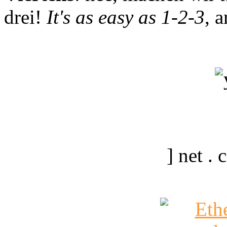
drei!
It's as easy as 1-2-3
, 
] net .