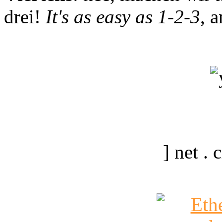
drei!
It's as easy as 1-2-3
, 
] net .