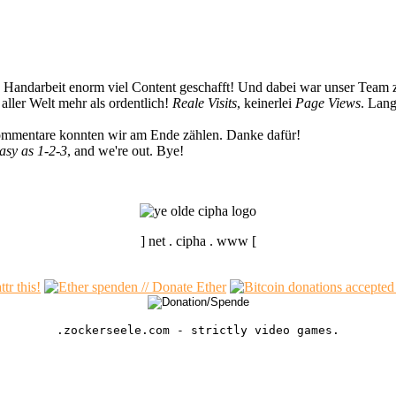
n Handarbeit enorm viel Content geschafft! Und dabei war unser Team z
ller Welt mehr als ordentlich!
Reale Visits
, keinerlei
Page Views
. Lang
Kommentare konnten wir am Ende zählen. Danke dafür!
easy as 1-2-3
, and we're out. Bye!
] net . cipha . www [
.zockerseele.com - strictly video games.