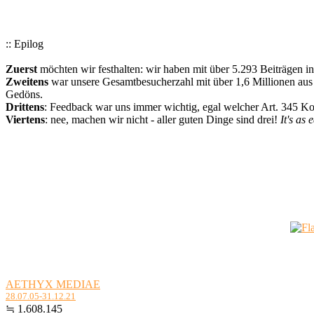
:: Epilog
Zuerst
möchten wir festhalten: wir haben mit über 5.293 Beiträgen i
Zweitens
war unsere Gesamtbesucherzahl mit über 1,6 Millionen aus a
Gedöns.
Drittens
: Feedback war uns immer wichtig, egal welcher Art. 345 
Viertens
: nee, machen wir nicht - aller guten Dinge sind drei!
It's as 
AETHYX MEDIAE
28.07.05-31.12.21
≒ 1.608.145