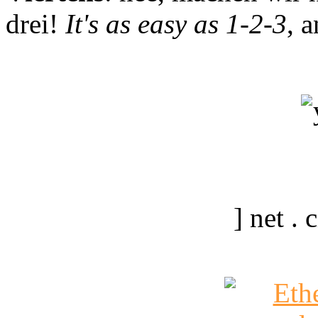
drei!
It's as easy as 1-2-3
, 
] net .