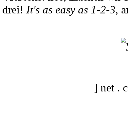
drei!
It's as easy as 1-2-3
, 
] net .