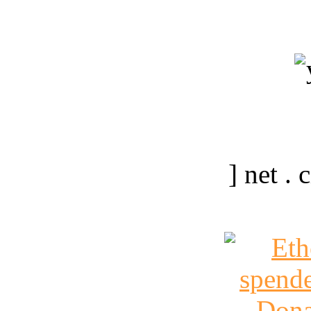
] net .