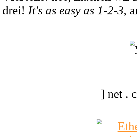
drei!
It's as easy as 1-2-3
, 
] net .