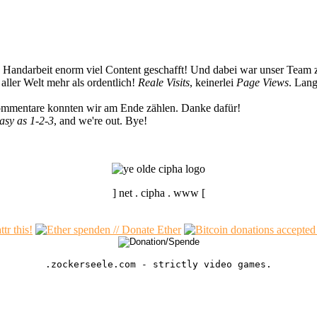
n Handarbeit enorm viel Content geschafft! Und dabei war unser Team z
ller Welt mehr als ordentlich!
Reale Visits
, keinerlei
Page Views
. Lang
Kommentare konnten wir am Ende zählen. Danke dafür!
easy as 1-2-3
, and we're out. Bye!
] net . cipha . www [
.zockerseele.com - strictly video games.