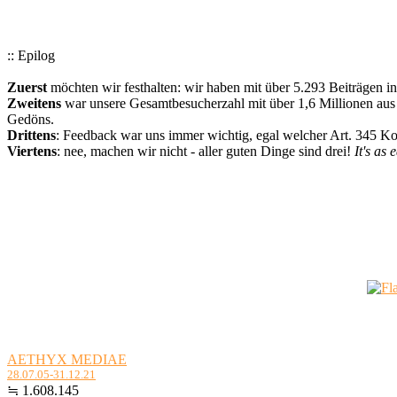
:: Epilog
Zuerst
möchten wir festhalten: wir haben mit über 5.293 Beiträgen i
Zweitens
war unsere Gesamtbesucherzahl mit über 1,6 Millionen aus a
Gedöns.
Drittens
: Feedback war uns immer wichtig, egal welcher Art. 345 
Viertens
: nee, machen wir nicht - aller guten Dinge sind drei!
It's as 
AETHYX MEDIAE
28.07.05-31.12.21
≒ 1.608.145