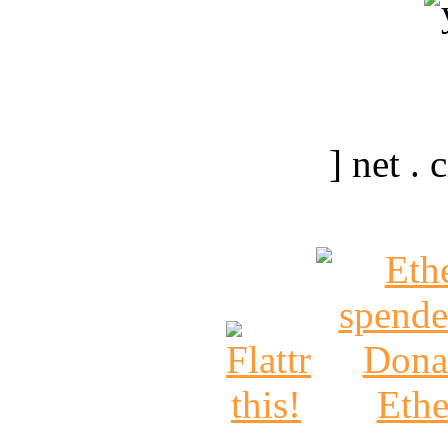
] net .