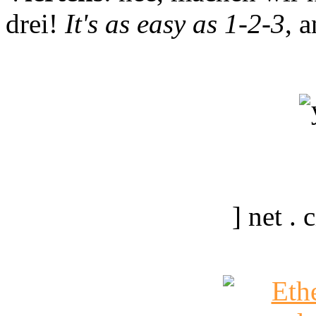
drei!
It's as easy as 1-2-3
, 
] net .