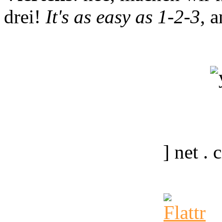
drei!
It's as easy as 1-2-3
, 
] net .