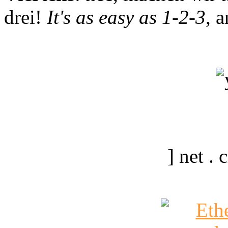
drei!
It's as easy as 1-2-3
, 
] net .