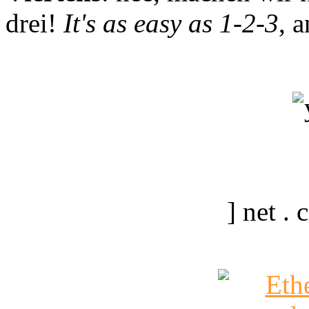
drei!
It's as easy as 1-2-3
, 
] net .