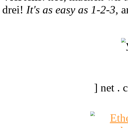
drei!
It's as easy as 1-2-3
, 
] net .