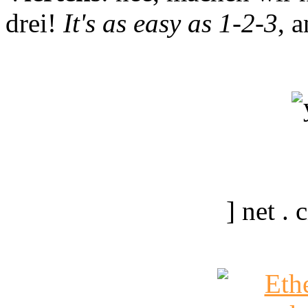
drei!
It's as easy as 1-2-3
, 
] net .