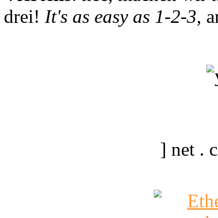
drei!
It's as easy as 1-2-3
, 
] net .