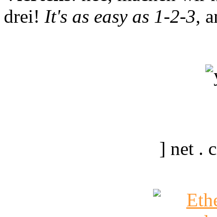
drei!
It's as easy as 1-2-3
, 
] net .