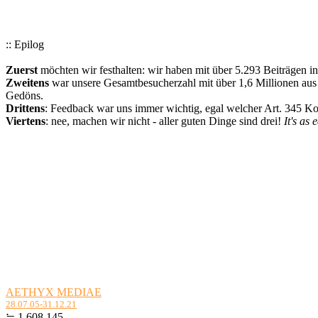
:: Epilog
Zuerst
möchten wir festhalten: wir haben mit über 5.293 Beiträgen i
Zweitens
war unsere Gesamtbesucherzahl mit über 1,6 Millionen aus a
Gedöns.
Drittens
: Feedback war uns immer wichtig, egal welcher Art. 345 
Viertens
: nee, machen wir nicht - aller guten Dinge sind drei!
It's as 
AETHYX MEDIAE
28.07.05-31.12.21
≒ 1.608.145