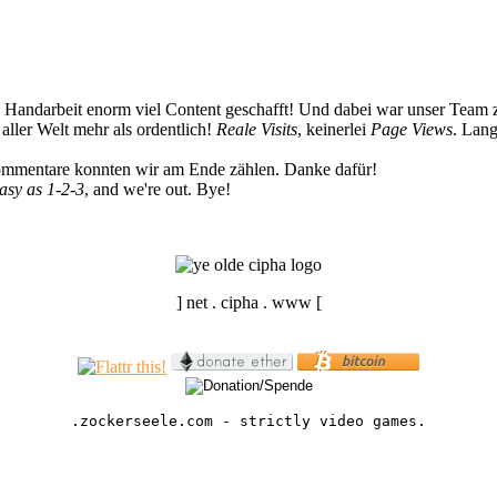
n Handarbeit enorm viel Content geschafft! Und dabei war unser Team z
ller Welt mehr als ordentlich!
Reale Visits
, keinerlei
Page Views
. Lang
Kommentare konnten wir am Ende zählen. Danke dafür!
easy as 1-2-3
, and we're out. Bye!
] net . cipha . www [
.zockerseele.com - strictly video games.