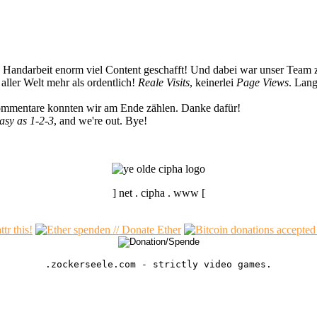
n Handarbeit enorm viel Content geschafft! Und dabei war unser Team z
ller Welt mehr als ordentlich!
Reale Visits
, keinerlei
Page Views
. Lang
Kommentare konnten wir am Ende zählen. Danke dafür!
easy as 1-2-3
, and we're out. Bye!
] net . cipha . www [
.zockerseele.com - strictly video games.