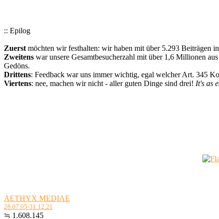
:: Epilog
Zuerst
möchten wir festhalten: wir haben mit über 5.293 Beiträgen i
Zweitens
war unsere Gesamtbesucherzahl mit über 1,6 Millionen aus a
Gedöns.
Drittens
: Feedback war uns immer wichtig, egal welcher Art. 345 
Viertens
: nee, machen wir nicht - aller guten Dinge sind drei!
It's as 
AETHYX MEDIAE
28.07.05-31.12.21
≒ 1.608.145