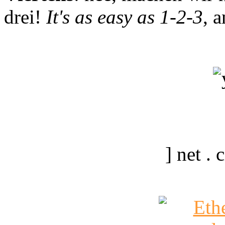
drei!
It's as easy as 1-2-3
, 
] net .