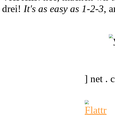
drei!
It's as easy as 1-2-3
, 
] net .