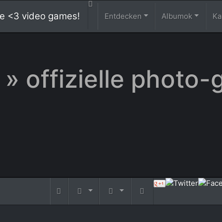
 we <3 video games!
Entdecken
Albumok
Ka
» offizielle photo-