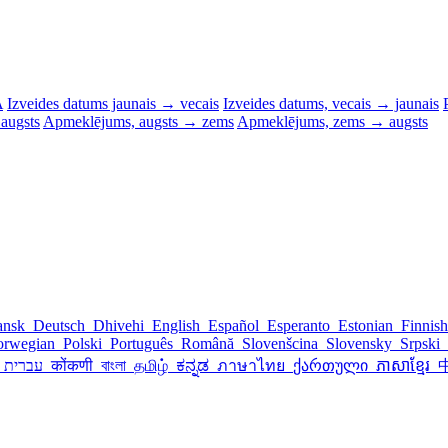
A
Izveides datums jaunais → vecais
Izveides datums, vecais → jaunais
augsts
Apmeklējums, augsts → zems
Apmeklējums, zems → augsts
ansk
Deutsch
Dhivehi
English
Español
Esperanto
Estonian
Finnis
orwegian
Polski
Português
Română
Slovenšcina
Slovensky
Srpski
עברית
پارسی
कोंकणी
বাংলা
தமிழ்
ಕನ್ನಡ
ภาษาไทย
ქართული
ភាសាខ្មែរ