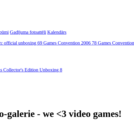
lbūmi
Gadījuma fotoattēli
Kalendārs
: official unboxing
69
Games Convention 2006
78
Games Conventio
ls Collector's Edition Unboxing
8
to-galerie - we <3 video games!