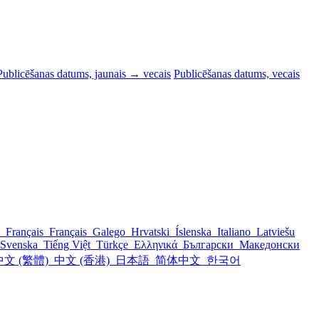
Publicēšanas datums, jaunais → vecais
Publicēšanas datums, vecais
h
Français
Français
Galego
Hrvatski
Íslenska
Italiano
Latviešu
Svenska
Tiếng Việt
Türkçe
Ελληνικά
Български
Македонски
中文 (繁體)
中文 (香港)
日本語
简体中文
한국어