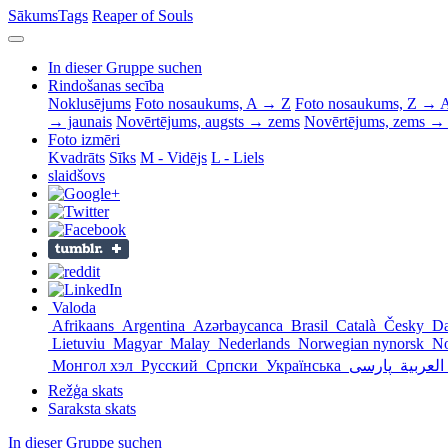
Sākums
Tags
Reaper of Souls
In dieser Gruppe suchen
Rindošanas secība
Noklusējums
Foto nosaukums, A → Z
Foto nosaukums, Z → 
→ jaunais
Novērtējums, augsts → zems
Novērtējums, zems → 
Foto izmēri
Kvadrāts
Sīks
M - Vidējs
L - Liels
slaidšovs
Valoda
Afrikaans
Argentina
Azərbaycanca
Brasil
Català
Česky
D
Lietuviu
Magyar
Malay
Nederlands
Norwegian nynorsk
N
Монгол хэл
Русский
Српски
Українська
العربية
Režģa skats
Saraksta skats
In dieser Gruppe suchen