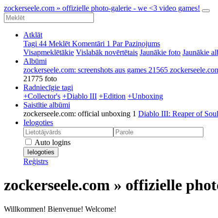
zockerseele.com » offizielle photo-galerie - we <3 video games!
Atklāt
Tagi
44
Meklēt
Komentāri
1
Par
Paziņojums
Visapmeklētākie
Vislabāk novērtētais
Jaunākie foto
Jaunākie a
Albūmi
zockerseele.com: screenshots aus games
21565
zockerseele.com
21775 foto
Radniecīgie tagi
+Collector's
+Diablo III
+Edition
+Unboxing
Saistītie albūmi
zockerseele.com: official unboxing
1
Diablo III: Reaper of Sou
Ielogoties
Auto logins
Ielogoties
Reģistrs
zockerseele.com » offizielle pho
Willkommen! Bienvenue! Welcome!